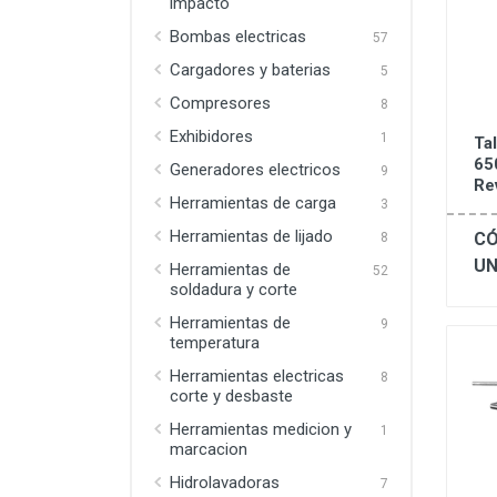
impacto
Bombas electricas
57
Cargadores y baterias
5
Compresores
8
Exhibidores
1
Ta
65
Generadores electricos
9
Re
Herramientas de carga
3
Herramientas de lijado
CÓ
8
UN
Herramientas de
52
soldadura y corte
Herramientas de
9
temperatura
Herramientas electricas
8
corte y desbaste
Herramientas medicion y
1
marcacion
Hidrolavadoras
7