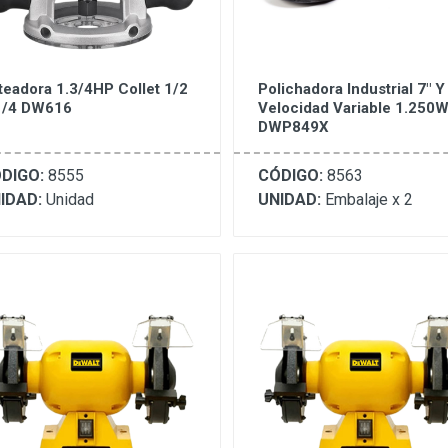
teadora 1.3/4HP Collet 1/2
Polichadora Industrial 7" Y
1/4 DW616
Velocidad Variable 1.250
DWP849X
DIGO:
8555
CÓDIGO:
8563
IDAD:
Unidad
UNIDAD:
Embalaje x 2