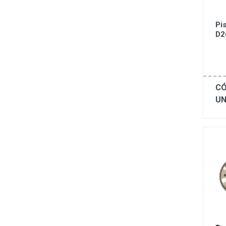
Pi
D2
CÓ
UN