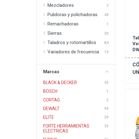
Mezcladores
2
Pulidoras y polichadoras
49
Remachadoras
1
Sierras
30
Ta
Taladros y rotomartillos
84
Ve
DW
Variadores de frecuencia
19
CÓ
Marcas
UN
BLACK & DECKER
35
BOSCH
1
CORTAG
2
DEWALT
93
ELITE
29
FORTE HERRAMIENTAS
26
ELECTRICAS