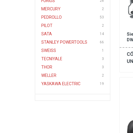
FURIUS
26
MERCURY
2
PEDROLLO
53
PILOT
2
Si
SATA
14
DW
STANLEY POWERTOOLS
66
SWEISS
1
CÓ
TECNIYALE
3
UN
THOR
3
WELLER
2
YASKAWA ELECTRIC
19