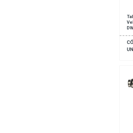
Ta
Ve
DW
CÓ
UN