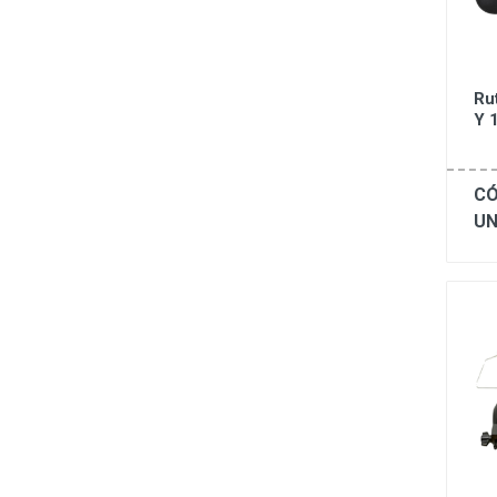
Ru
Y 
CÓ
UN