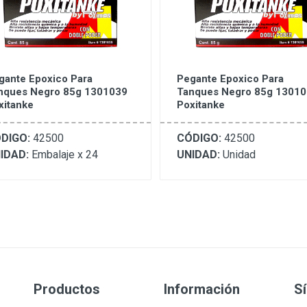
gante Epoxico Para
Pegante Epoxico Para
nques Negro 85g 1301039
Tanques Negro 85g 1301
xitanke
Poxitanke
DIGO:
42500
CÓDIGO:
42500
IDAD:
Embalaje x 24
UNIDAD:
Unidad
Productos
Información
S