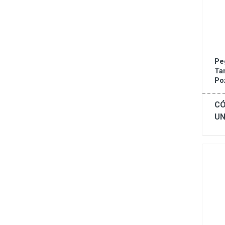
Pe
Ta
Po
CÓ
UN