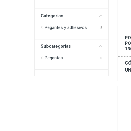
Categorias
Pegantes y adhesivos
8
PO
PO
Subcategorias
13
Pegantes
8
CÓ
UN