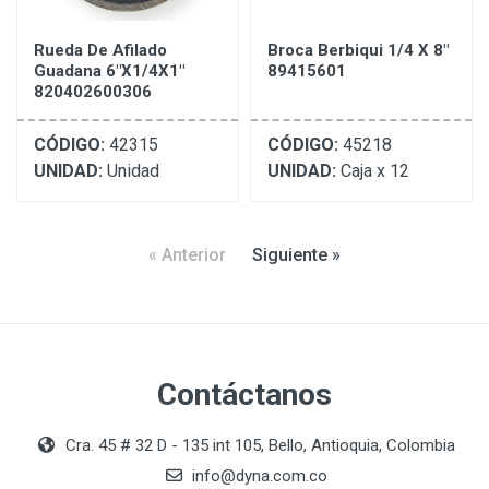
Rueda De Afilado
Broca Berbiqui 1/4 X 8"
Guadana 6"X1/4X1"
89415601
820402600306
CÓDIGO:
42315
CÓDIGO:
45218
UNIDAD:
Unidad
UNIDAD:
Caja x 12
« Anterior
Siguiente »
Contáctanos
Cra. 45 # 32 D - 135 int 105, Bello, Antioquia, Colombia
info@dyna.com.co